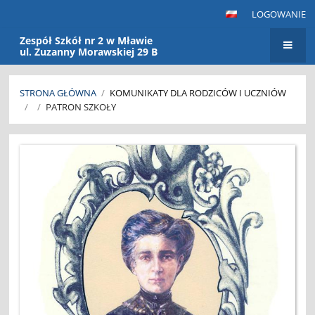
LOGOWANIE
Zespół Szkół nr 2 w Mławie
ul. Zuzanny Morawskiej 29 B
STRONA GŁÓWNA
/
KOMUNIKATY DLA RODZICÓW I UCZNIÓW
/
/
PATRON SZKOŁY
Patron
Szkoły