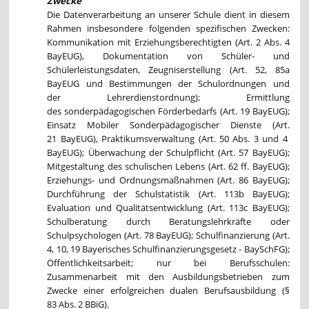
Zwecke
Die Datenverarbeitung an unserer Schule dient in diesem
Rahmen insbesondere folgenden spezifischen Zwecken:
Kommunikation mit Erziehungsberechtigten (Art. 2 Abs. 4
BayEUG), Dokumentation von Schüler- und
Schülerleistungsdaten, Zeugniserstellung (Art. 52, 85a
BayEUG und Bestimmungen der Schulordnungen und
der Lehrerdienstordnung); Ermittlung
des sonderpädagogischen Förderbedarfs (Art. 19 BayEUG);
Einsatz Mobiler Sonderpädagogischer Dienste (Art.
21 BayEUG), Praktikumsverwaltung (Art. 50 Abs. 3 und 4
BayEUG); Überwachung der Schulpflicht (Art. 57 BayEUG);
Mitgestaltung des schulischen Lebens (Art. 62 ff. BayEUG);
Erziehungs- und Ordnungsmaßnahmen (Art. 86 BayEUG);
Durchführung der Schulstatistik (Art. 113b BayEUG);
Evaluation und Qualitätsentwicklung (Art. 113c BayEUG);
Schulberatung durch Beratungslehrkräfte oder
Schulpsychologen (Art. 78 BayEUG); Schulfinanzierung (Art.
4, 10, 19 Bayerisches Schulfinanzierungsgesetz - BaySchFG);
Öffentlichkeitsarbeit; nur bei Berufsschulen:
Zusammenarbeit mit den Ausbildungsbetrieben zum
Zwecke einer erfolgreichen dualen Berufsausbildung (§
83 Abs. 2 BBiG).