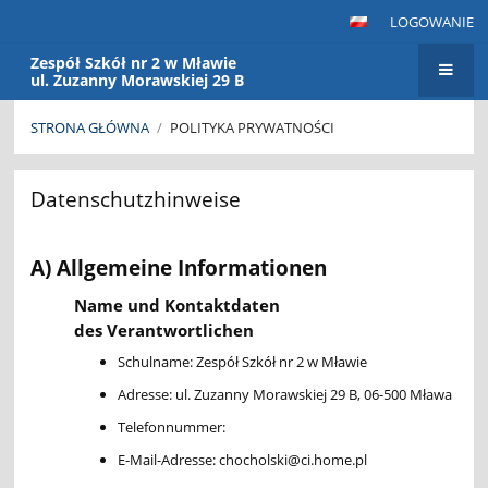
LOGOWANIE
Zespół Szkół nr 2 w Mławie
ul. Zuzanny Morawskiej 29 B
STRONA GŁÓWNA
/
POLITYKA PRYWATNOŚCI
Polityka
Datenschutzhinweise
prywatności
A) Allgemeine Informationen
Name und Kontaktdaten
des Verantwortlichen
Schulname: Zespół Szkół nr 2 w Mławie
Adresse: ul. Zuzanny Morawskiej 29 B, 06-500 Mława
Telefonnummer:
E-Mail-Adresse: chocholski@ci.home.pl